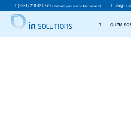
(+351) 218 421 370
info@in-so
(Chamada para a rede fixa nacional)
QUEM SO