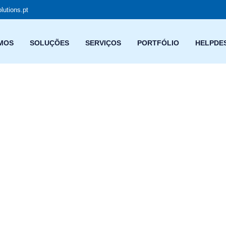
lutions.pt
MOS
SOLUÇÕES
SERVIÇOS
PORTFÓLIO
HELPDE
Por que optar pela virtualização de dados?
A virtualização aumenta a receita
A virtualização reduz os custos
A virtualização diminui os riscos