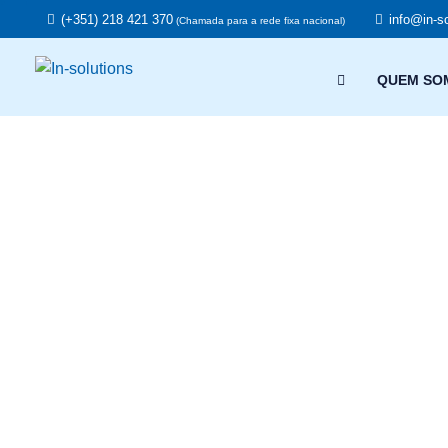
(+351) 218 421 370
info@in-so
(Chamada para a rede fixa nacional)
QUEM SO