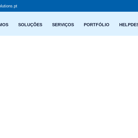
lutions.pt
MOS
SOLUÇÕES
SERVIÇOS
PORTFÓLIO
HELPDE
Temos orgulho no nosso trabalho e damos se
que os nossos clientes se sintam seguros e c
sabendo que os seus dados estão sempre em
Com vasta experiência e um profundo conhecim