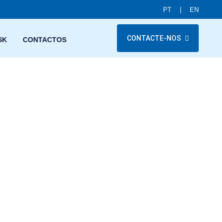
PT
|
EN
CONTACTE-NOS
SK
CONTACTOS
mpre 100% de empenho em cada serviço que realizamos. Garan
onfiantes com a qualidade dos nossos serviços e competências,
 boas mãos.
ento adquirido ao longo da nossa longa trajetória, temos os re