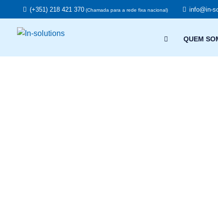
(+351) 218 421 370
info@in-so
(Chamada para a rede fixa nacional)
QUEM SO